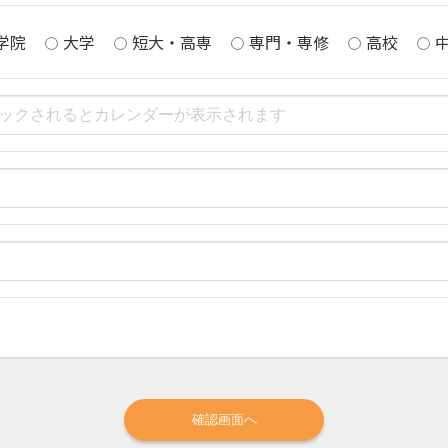
学院
大学
短大・高専
専門・専修
高校