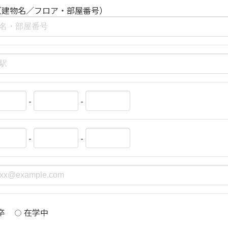
（建物名／フロア・部屋番号）
-
-
-
-
卒
在学中