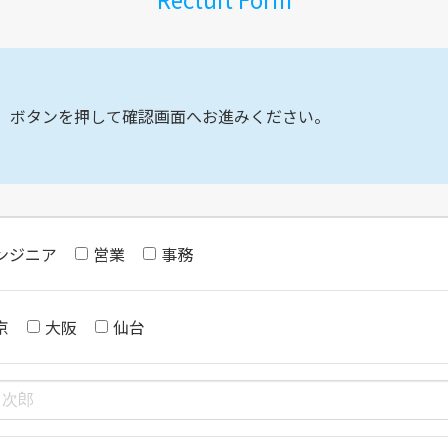
】ボタンを押して確認画面へお進みください。
ンジニア
営業
事務
京
大阪
仙台