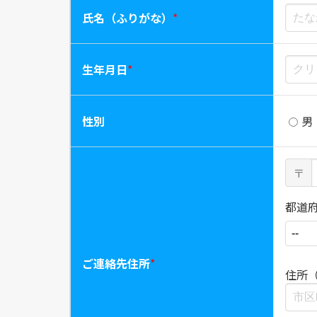
氏名（ふりがな）
*
生年月日
*
性別
男
〒
都道
ご連絡先住所
*
住所